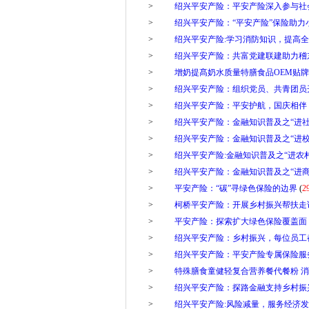
>
绍兴平安产险：平安产险深入参与社
>
绍兴平安产险：“平安产险”保险助力
>
绍兴平安产险:学习消防知识，提高
>
绍兴平安产险：共富党建联建助力稽
>
增奶提髙奶水质量特膳食品OEM贴
>
绍兴平安产险：组织党员、共青团员
>
绍兴平安产险：平安护航，国庆相伴
>
绍兴平安产险：金融知识普及之“进社
>
绍兴平安产险：金融知识普及之“进校
>
绍兴平安产险:金融知识普及之“进农村
>
绍兴平安产险：金融知识普及之“进商
>
平安产险：“碳”寻绿色保险的边界
(
2
>
柯桥平安产险：开展乡村振兴帮扶走
>
平安产险：探索扩大绿色保险覆盖面
>
绍兴平安产险：乡村振兴，每位员工
>
绍兴平安产险：平安产险专属保险服
>
特殊膳食童健轻复合营养餐代餐粉 
>
绍兴平安产险：探路金融支持乡村振
>
绍兴平安产险:风险减量，服务经济