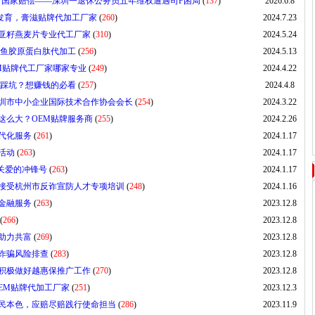
了国家赔偿——深圳一退休公务员五年维权遭遇司F困局
(
137
)
2026.6.8
高发育，膏滋贴牌代加工厂家
(
260
)
2024.7.23
亚籽燕麦片专业代工厂家
(
310
)
2024.5.24
性鱼胶原蛋白肽代加工
(
256
)
2024.5.13
M贴牌代工厂家哪家专业
(
249
)
2024.4.22
免踩坑？想赚钱的必看
(
257
)
2024.4.8
圳市中小企业国际技术合作协会会长
(
254
)
2024.3.22
这么大？OEM贴牌服务商
(
255
)
2024.2.26
代化服务
(
261
)
2024.1.17
活动
(
263
)
2024.1.17
关爱的冲锋号
(
263
)
2024.1.17
接受杭州市反诈宣防人才专项培训
(
248
)
2024.1.16
金融服务
(
263
)
2023.12.8
(
266
)
2023.12.8
助力共富
(
269
)
2023.12.8
诈骗风险排查
(
283
)
2023.12.8
积极做好越惠保推广工作
(
270
)
2023.12.8
EM贴牌代加工厂家
(
251
)
2023.12.3
民本色，应赔尽赔践行使命担当
(
286
)
2023.11.9