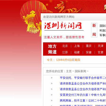
欢迎访问新闻网官方网站
国际
时政
军事
北京
|
上海
|
重庆
|
天津
江苏
|
福建
|
安徽
|
甘肃
今天：
126年8月6日星期四
您所在的位置：
主页
>
国际新闻
>
>
平安信托、平安银行联手合作套牢二
>
请求彻查盂县公交合作方侵吞资产补
>
请求彻查盂县公交合作方侵吞资产补
>
安置房交付三年仍欠薪！中铁十九局
>
两死两疯，拒不立案！尘封二十年的