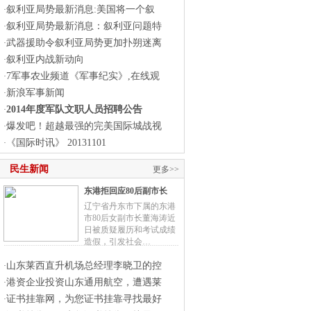
叙利亚局势最新消息:美国将一个叙
·
叙利亚局势最新消息：叙利亚问题特
·
武器援助令叙利亚局势更加扑朔迷离
·
叙利亚内战新动向
·
7军事农业频道《军事纪实》,在线观
·
新浪军事新闻
·
2014年度军队文职人员招聘公告
·
爆发吧！超越最强的完美国际城战视
·
《国际时讯》 20131101
·
民生新闻
更多>>
东港拒回应80后副市长
辽宁省丹东市下属的东港
市80后女副市长董海涛近
日被质疑履历和考试成绩
造假，引发社会…
山东莱西直升机场总经理李晓卫的控
·
港资企业投资山东通用航空，遭遇莱
·
证书挂靠网，为您证书挂靠寻找最好
·