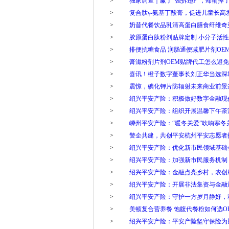
>
独家调查｜赢了“强拆违F”，却输掉
>
复合肽γ-氨基丁酸膏，促进儿童长
>
奶昔代餐饮品乳清高蛋白膳食纤维奇
>
胶原蛋白肽粉剂贴牌定制 小分子活
>
排便抗糖食品 润肠通便减肥片剂OE
>
膏滋粉剂片剂OEM贴牌代工怎么避
>
喜讯！橙子数字董事长刘正华当选深
>
震惊，碘化钾片防辐射未来商业前景
>
绍兴平安产险：积极做好数字金融现
>
绍兴平安产险：组织开展温馨下午茶
>
嵊州平安产险：“暖冬关爱”吹响寒冬
>
警企共建，共创平安杭州平安志愿者
>
绍兴平安产险：优化新市民领域基础
>
绍兴平安产险：加强新市民服务机制
>
绍兴平安产险：金融点亮乡村，农创
>
绍兴平安产险：开展非法集资与金融
>
绍兴平安产险：守护一方岁月静好，
>
美顿复合营养餐 饱腹代餐粉如何选O
>
绍兴平安产险：平安产险坚守保险为