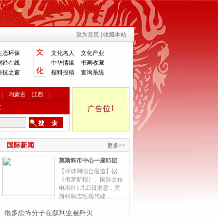
设为首页
|
收藏本站
生态环保
文化名人
文化产业
财经在线
中华情缘
书画收藏
科技之窗
报料投稿
查询系统
|
内蒙古
江西
|
江
国际新闻
更多>>
莫斯科市中心一座85层
【环球网综合报道】据
《俄罗斯报》、国际文传
电讯社1月25日消息，莫
斯科标志性现代建…
很多恐怖分子在叙利亚被歼灭
·