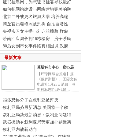
证书挂靠网，为您证书挂靠寻找最好
·
如何把网站建设与网络营销完美的融
·
北京二外或更名旅游大学 培养高端
·
商丘官员曝艳照被刑拘 自拍自赏性
·
央视实习女主播与刘亦菲撞脸 样貌
·
济南回应局长拥16栋楼房：房子系民
·
80后女副市长事件陷真相困境 政府
·
最新文章
莫斯科市中心一座85层
【环球网综合报道】据
《俄罗斯报》、国际文传
电讯社1月25日消息，莫
斯科标志性现代建…
很多恐怖分子在叙利亚被歼灭
·
叙利亚局势最新消息:美国将一个叙
·
叙利亚局势最新消息：叙利亚问题特
·
武器援助令叙利亚局势更加扑朔迷离
·
叙利亚内战新动向
·
7军事农业频道《军事纪实》,在线观