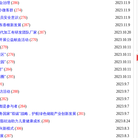
会治理
(
286
)
2023.11.9
小微客群
(
274
)
2023.11.9
全员安全意识
(
276
)
2023.11.9
东香榧新发展
(
287
)
2023.11.9
牌代加工有研发团队厂家
(
287
)
2023.10.20
开展公益献血活动
(
270
)
2023.10.19
(
279
)
2023.10.11
区”
(
276
)
2023.10.11
园”
(
279
)
2023.10.11
”
(
284
)
2023.10.11
圈”
(
295
)
2023.10.11
91
)
2023.9.7
访活动
(
288
)
2023.9.7
(
282
)
2023.9.7
都是参与者
(
284
)
2023.9.7
务国家“双碳”战略，护航绿色储能产业创新发展
(
281
)
2023.9.7
消脂祛油助力儿童健康成长
(
288
)
2023.8.24
兴新模式
(
306
)
2023.8.3
发展
(
287
)
2023.8.3