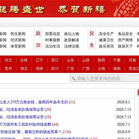
新闻
民生新闻
部委信息
政坛人物
安全生产
食品安全
新闻
经济新闻
时事观察
政策解读
健康卫生
房产商情
新闻
体育新闻
法治生活
法律法规
娱乐资讯
旅游天下
|
河北
|
吉林
|
辽宁
|
浙江
|
山东
|
山西
|
陕西
|
宁夏
|
河南
|
贵州
|
湖北
|
湖南
|
四川
|
广东
|
广西
|
云南
|
海南
|
黑龙
位老人370万元救命钱，逾期四年血本无归
(
11
)
2026.8.1
贴，结清各类款项保障运营
(
26
)
2026.7.13
贴，结清各类款项保障运营
(
26
)
2026.7.13
千万级劳务工程款纠纷持续发酵
(
44
)
2026.7.1
“拒收证据”案，藏着怎样的隐改黑幕？
(
134
)
2026.6.9