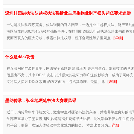
深圳桂园街执法队越权执法强拆业主周生物业财产损失超亿要求追偿
一边是执法队程序完备、依法强拆的官方回应，一边是业主越权执法、财产遭劫
湖区解放路3002号4-5-6楼的强拆事件，在桂园街道综合行政执法队给出书面答
反而因双方的巨大分歧，暴露出执法权限、程序合规性等多重疑点...
[详细]
什么是ddos攻击
在互联网的广袤世界里，网络安全始终是 黑暗压力 关注的焦点。随着技术的飞
段层出不穷，其中 DDoS 攻击 以其强大的破坏力和广泛的影响力，成为了网络
文将深入探讨 DDoS 攻击 的方方面面，包括其原理、类型、危...
[详细]
墨韵传承，弘金地硬笔书法大赛展风采
近日，为传承中华传统文化，激发学生对硬笔书法的兴趣，并培养学生良好的书
学部隆重举办了墨香溢满园 妙笔润指尖硬笔书法比赛。此次活动不仅为学生们提
的平台，更是一次深入体验汉字文化魅力的机会。 本次比赛分为...
[详细]