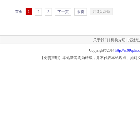
首页
1
共
3
页
29
条
2
3
下一页
末页
关于我们
|
机构介绍
|
报社动
Copyright©2014
http://w.99qdw.
【免责声明】本站新闻均为转载，并不代表本站观点。如对文章观