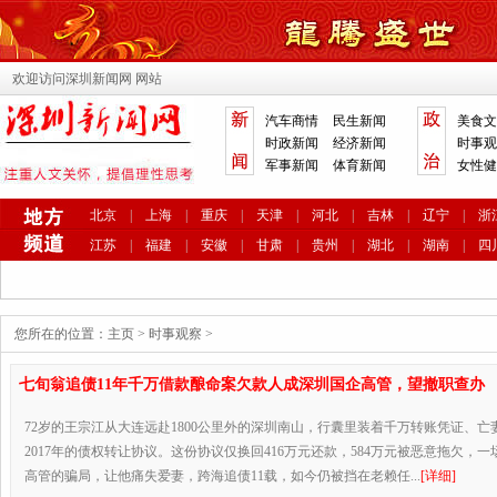
欢迎访问深圳新闻网 网站
汽车商情
民生新闻
美食文
时政新闻
经济新闻
时事观
军事新闻
体育新闻
女性健
北京
|
上海
|
重庆
|
天津
|
河北
|
吉林
|
辽宁
|
浙
江苏
|
福建
|
安徽
|
甘肃
|
贵州
|
湖北
|
湖南
|
四
您所在的位置：
主页
>
时事观察
>
七旬翁追债11年千万借款酿命案欠款人成深圳国企高管，望撤职查办
72岁的王宗江从大连远赴1800公里外的深圳南山，行囊里装着千万转账凭证、
2017年的债权转让协议。这份协议仅换回416万元还款，584万元被恶意拖欠，
高管的骗局，让他痛失爱妻，跨海追债11载，如今仍被挡在老赖任...
[详细]