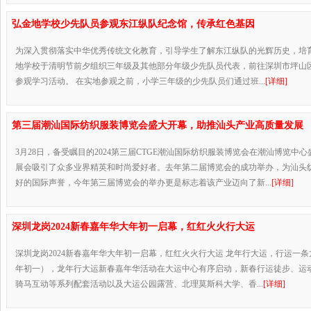
弘金地学校少先队员参观东江纵队纪念馆，传承红色基因
为深入贯彻落实中华优秀传统文化教育，引导学生了解东江纵队的光辉历史，培
地学校于清明节前夕组织三年级及其他部分年级少先队员代表，前往深圳市坪山
参观学习活动。 在实地参观之前，小学三年级的少先队员们通过班...
[详细]
第三届潮汕国际纺织服装博览会盛大开幕，助推汕头产业高质量发展
3月28日，备受瞩目的2024第三届CTGE潮汕国际纺织服装博览会在潮汕博览中
展会吸引了众多业界精英和时尚爱好者。去年第二届博览会的成功举办，为汕头
好的国际声誉，今年第三届博览会的举办更是标志着该产业迈向了新...
[详细]
深圳龙岗2024新春嘉年华大年初一启幕，红红火火行大运
深圳龙岗2024新春嘉年华大年初一启幕，红红火火行大运 龙年行大运，行运一条龙 2
年初一），龙年行大运新春嘉年华活动在大运中心有序启动，新春行运徒步、运
骑马互动等系列配套活动以及大运公园露营、北理莫斯科大学、香...
[详细]