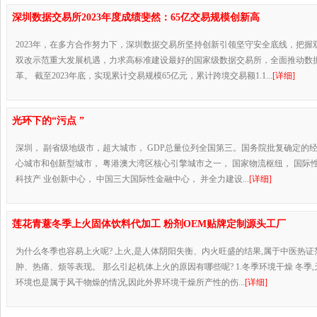
深圳数据交易所2023年度成绩斐然：65亿交易规模创新高
2023年，在多方合作努力下，深圳数据交易所坚持创新引领坚守安全底线，把握
双改示范重大发展机遇，力求高标准建设最好的国家级数据交易所，全面推动数
革。 截至2023年底，实现累计交易规模65亿元，累计跨境交易额1.1...
[详细]
光环下的“污点 ”
深圳， 副省级地级市，超大城市， GDP总量位列全国第三。国务院批复确定的
心城市和创新型城市， 粤港澳大湾区核心引擎城市之一， 国家物流枢纽， 国际
科技产 业创新中心， 中国三大国际性金融中心， 并全力建设...
[详细]
莲花青薏冬季上火固体饮料代加工 粉剂OEM贴牌定制源头工厂
为什么冬季也容易上火呢? 上火,是人体阴阳失衡、内火旺盛的结果,属于中医热证
肿、热痛、烦等表现。 那么引起机体上火的原因有哪些呢? 1.冬季环境干燥 冬季
环境也是属于风干物燥的情况,因此外界环境干燥所产性的伤...
[详细]